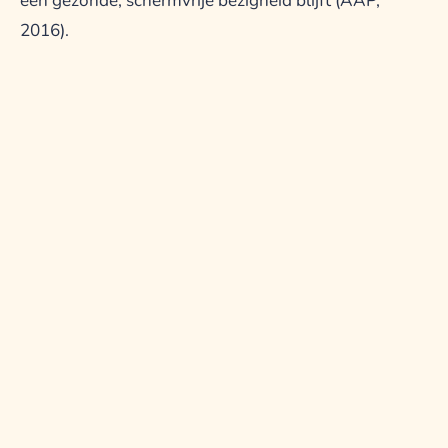
een gezonde, schermvrije bezigheid blijft (AAP,
2016).