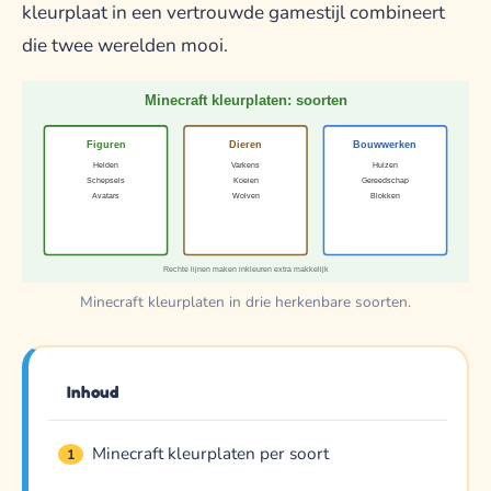
kleurplaat in een vertrouwde gamestijl combineert
die twee werelden mooi.
Minecraft kleurplaten: soorten
Figuren
Dieren
Bouwwerken
Helden
Varkens
Huizen
Schepsels
Koeien
Gereedschap
Avatars
Wolven
Blokken
Rechte lijnen maken inkleuren extra makkelijk
Minecraft kleurplaten in drie herkenbare soorten.
Inhoud
Minecraft kleurplaten per soort
1