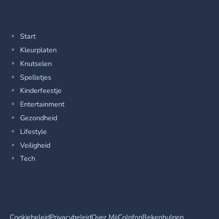
Rubrieken
Start
Kleurplaten
Knutselen
Spelletjes
Kinderfeestje
Entertainment
Gezondheid
Lifestyle
Veiligheid
Tech
Service
Cookiebeleid
Privacybeleid
Over Mij
Colofon
Rekenhulpen