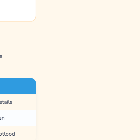
e
etails
zen
potlood