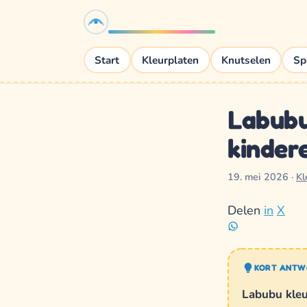
K3Spelletjes.nl
Start
Kleurplaten
Knutselen
Sp
Labubu
kinder
19. mei 2026
·
Kl
Delen
in
X
KORT ANT
Labubu kleur