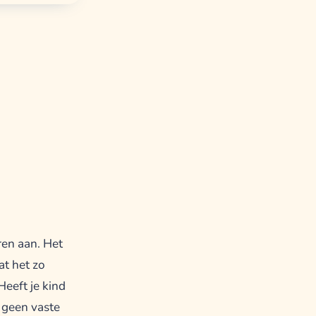
ren aan. Het
at het zo
Heeft je kind
s geen vaste