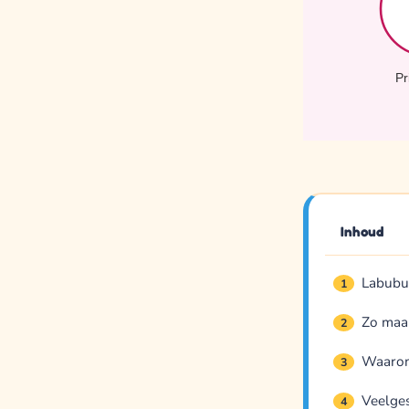
Pr
Inhoud
Labubu 
1
Zo maak
2
Waarom
3
Veelges
4