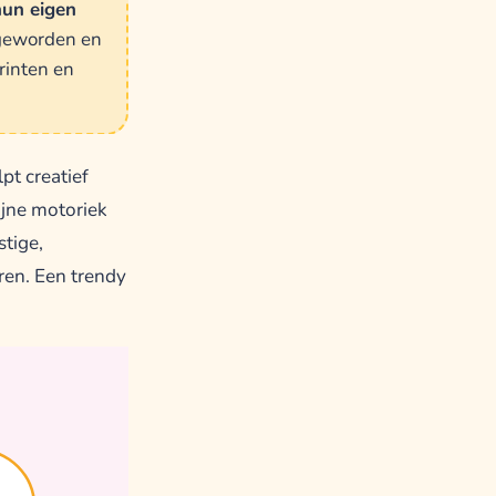
hun eigen
 geworden en
rinten en
pt creatief
ijne motoriek
stige,
ren. Een trendy