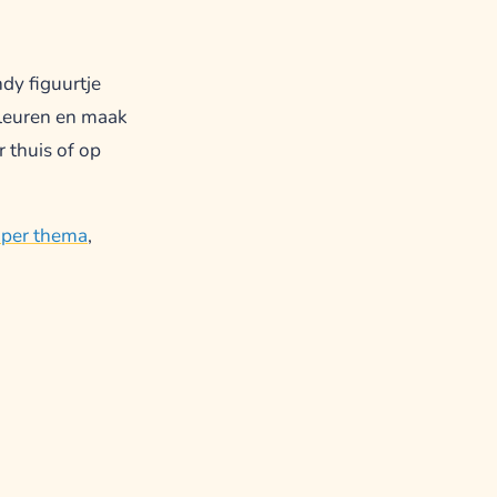
ndy figuurtje
 kleuren en maak
r thuis of op
 per thema
,