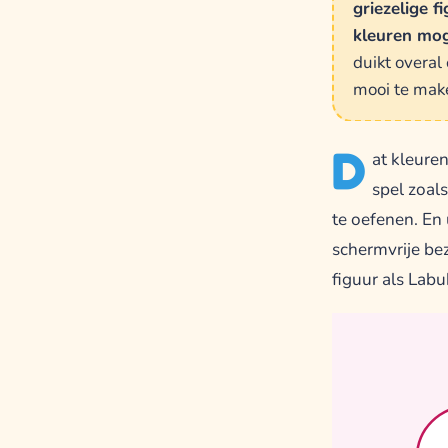
griezelige f
kleuren mog
duikt overal
mooi te make
D
at kleuren
spel zoal
te oefenen. En 
schermvrije be
figuur als Labu