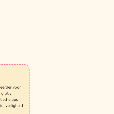
 eerder voor
gratis
tische tips
d, veiligheid