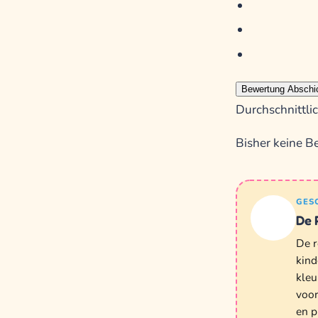
Bewertung Abschi
Durchschnittl
Bisher keine Be
GES
De 
De r
kind
kleu
voor
en p