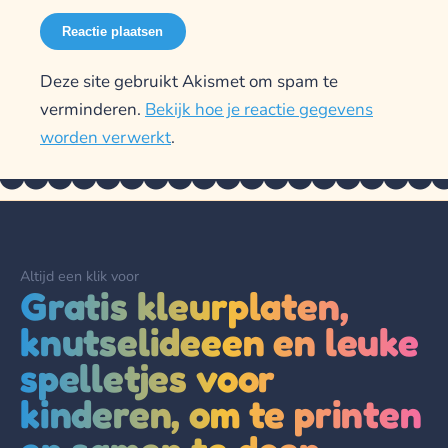
Deze site gebruikt Akismet om spam te
verminderen.
Bekijk hoe je reactie gegevens
worden verwerkt
.
Altijd een klik voor
Gratis kleurplaten,
knutselideeen en leuke
spelletjes voor
kinderen, om te printen