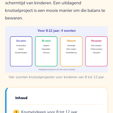
schermtijd van kinderen. Een uitdagend
knutselproject is een mooie manier om die balans te
bewaren.
Voor 8-12 jaar: 4 soorten
Sieraden
3D-werk
Tekenen
Recyclen
Armbandjes
Origami
Zentangle
Blik-lampjes
Kralen
Maquettes
Strip maken
Potten pimpen
Sleutelhangers
Doosjes
Handlettering
Spaarpot
Uitdagende projecten met een mooi resultaat
Vier soorten knutselprojecten voor kinderen van 8 tot 12 jaar.
Inhoud
Knutselideeen voor 8 tot 12 jaar
1