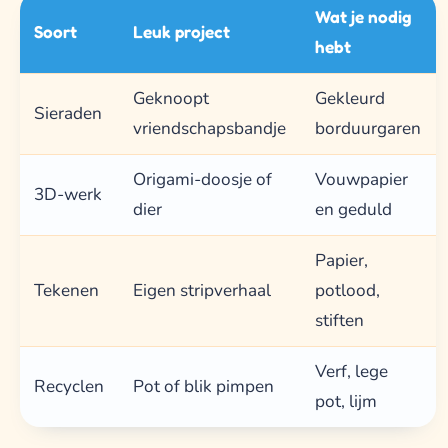
Wat je nodig
Soort
Leuk project
hebt
Geknoopt
Gekleurd
Sieraden
vriendschapsbandje
borduurgaren
Origami-doosje of
Vouwpapier
3D-werk
dier
en geduld
Papier,
Tekenen
Eigen stripverhaal
potlood,
stiften
Verf, lege
Recyclen
Pot of blik pimpen
pot, lijm